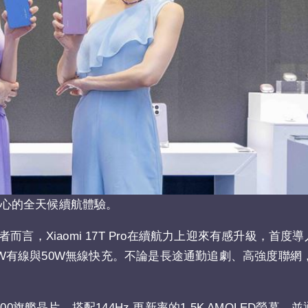
來更安心的全天候續航體驗。
言，Xiaomi 17T Pro在續航力上迎來有感升級，首度
00W有線與50W無線快充。不論是長途通勤追劇、高強度聯
sity 9500旗艦晶片，搭配144Hz 更新率的1.5K AMOLED螢