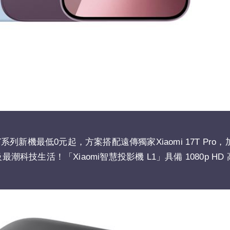
系列新機最低0元起，方案搭配遠傳獨家Xiaomi 17T Pro
升級最潮科技生活！「Xiaomi智慧投影機 L1」具備 1080p H