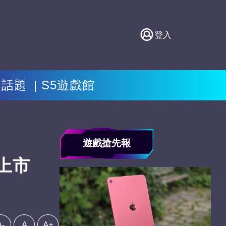
登入
門話題
S5遊戲館
遊戲搶先報
家上市
A-
A
A+