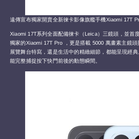
遠傳宣布獨家開賣全新徠卡影像旗艦手機Xiaomi 17T 
Xiaomi 17T系列全面配備徠卡（Leica）三鏡頭
獨家的Xiaomi 17T Pro ，更是搭載 5000 萬
展覽舞台特寫，還是生活中的精緻細節，都能呈現經典且具故
能完整捕捉按下快門前後的動態瞬間。