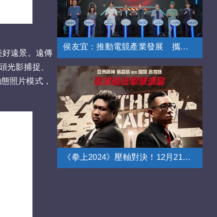
侯友宜：推動電競產業發展 攜手總會育才
的美好遠景。遠傳
的街頭光影捕捉、
」動態照片模式，
《拳上2024》壓軸對決！12月21日登場