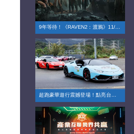
9年等待！《RAVEN2：渡鴉》11/20上市
超跑豪華遊行震撼登場！點亮台北街頭