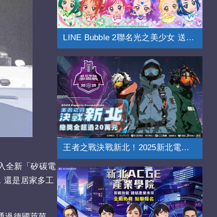
LINE Bubble 2聯名光之美少女 送免費貼圖
王者之戰決戰新北！2025新北電競爭霸戰
導入全新「矽碳電
網，還是居家多工
幕，並通過德國萊茵