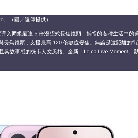
Pro。（圖／遠傳提供）
，並首度導入同級最強 5 倍潛望式長焦鏡頭，捕捉的各種生活中
畫素主鏡頭與長焦鏡頭，支援最高 120 倍數位變焦。無論是遠距離
事感的徠卡人文風格。全新「Leica Live Moment