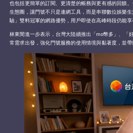
也包括更簡單的訂閱、更清楚的帳務與更有感的回饋。
生態圈，讓門號不只是連網工具，而是串聯數位娛樂生活的
驗」雙料冠軍的網路優勢，用戶即使在高峰時段仍能享
林東閔進一步表示，台灣大陸續推出「mo幣多」、「
常需求出發，強化門號服務的使用情境與黏著度，並帶動