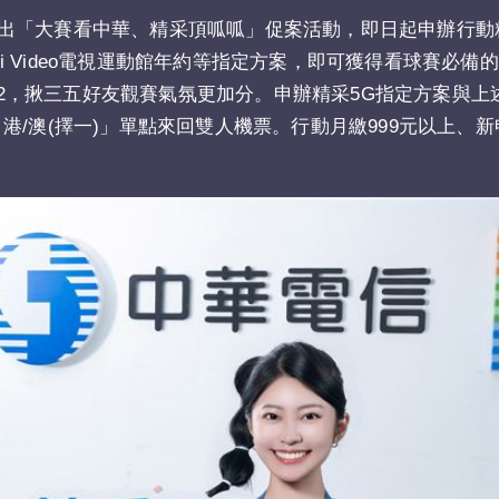
出「大賽看中華、精采頂呱呱」促案活動，即日起申辦行動
ami Video電視運動館年約等指定方案，即可獲得看球賽必備
2
，揪三五好友觀賽氣氛更加分。申辦精采5G指定方案與上
/澳(擇一)」單點來回雙人機票。行動月繳999元以上、新
。