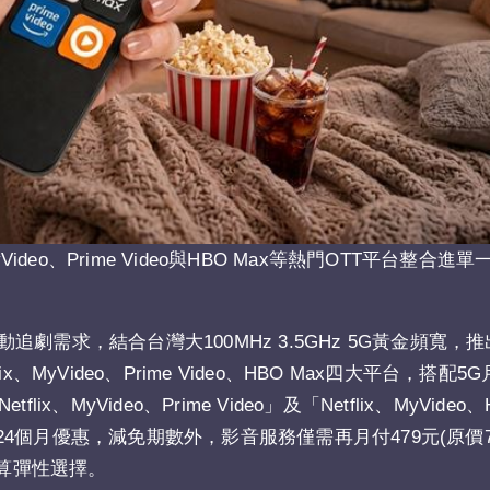
deo、Prime Video與HBO Max等熱門OTT平台整合
需求，結合台灣大100MHz 3.5GHz 5G黃金頻寬，推
Video、Prime Video、HBO Max四大平台，搭配5G月
yVideo、Prime Video」及「Netflix、MyVideo、
24個月優惠，減免期數外，影音服務僅需再月付479元(原價79
預算彈性選擇。