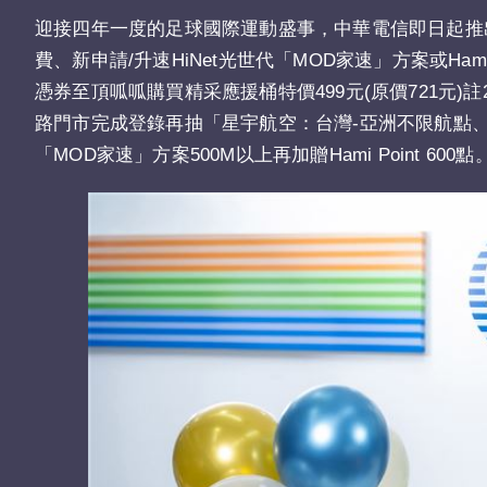
迎接四年一度的足球國際運動盛事，中華電信即日起推
費、新申請/升速HiNet光世代「MOD家速」方案或H
憑券至頂呱呱購買精采應援桶特價499元(原價721元)
註
路門市完成登錄再抽「星宇航空：台灣-亞洲不限航點、港
「MOD家速」方案500M以上再加贈Hami Point 600點