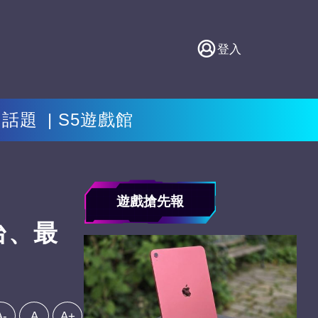
登入
門話題
S5遊戲館
遊戲搶先報
台、最
A-
A
A+