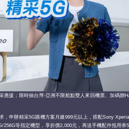
；限時抽台灣-亞洲不限航點雙人來回機票、加碼贈Hami Po
采5G購機方案月繳999元以上，搭配Sony Xperia 1 
axy S26 12G/256G等指定機型，享折價2,000元，再送手機配件抵