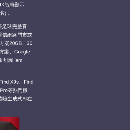
型4K智慧顯示
名) 。
國際足球完整賽
華電信網路門市或
案20GB、30
案、Google
錄再贈Hami
 X9s、Find
8 Pro等熱門機
體驗生成式AI在