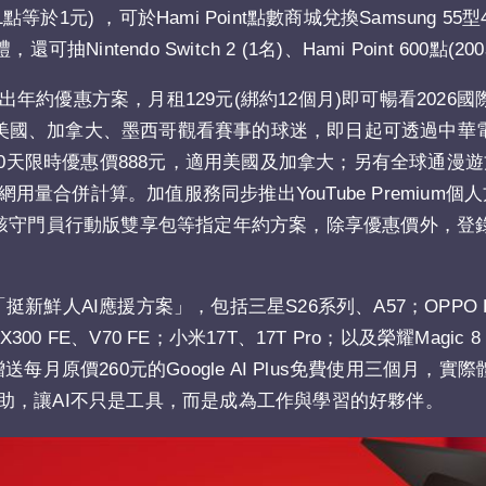
1點等於1元) ，可於Hami Point點數商城兌換Samsung 55
endo Switch 2 (1名)、Hami Point 600點(200
推出年約優惠方案，月租129元(綁約12個月)即可暢看2026
為滿足前往美國、加拿大、墨西哥觀看賽事的球迷，即日起可透過中
0天限時優惠價888元，適用美國及加拿大；另有全球通漫遊方
量合併計算。加值服務同步推出YouTube Premium個人方
00GB/2TB)+防駭守門員行動版雙享包等指定年約方案，除享優惠價外，登
AI應援方案」，包括三星S26系列、A57；OPPO Find
300 FE、V70 FE；小米17T、17T Pro；以及榮耀Magic 
原價260元的Google AI Plus免費使用三個月，實際
助，讓AI不只是工具，而是成為工作與學習的好夥伴。