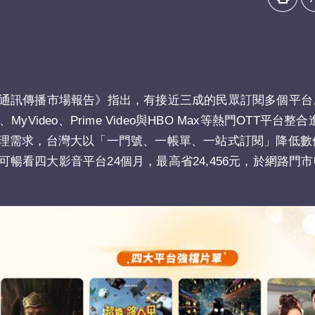
最新《通訊傳播市場報告》指出，有接近三成的民眾訂閱多個平
yVideo、Prime Video與HBO Max等熱門OTT平台
理需求，台灣大以「一門號、一帳單、一站式訂閱」降低數
可暢看四大影音平台24個月，最高省24,456元，於網路門市申