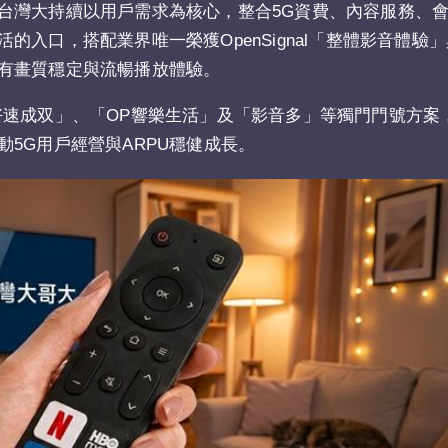
台灣大持續以用戶需求為核心，整合5G資費、內容服務、
入口，搭配業界唯一榮獲OpenSignal「整體影音體驗」
有畫質穩定與流暢播放體驗。
好速成双」、「OP響樂生活」及「影音多」等獨門門號方案
5G用戶經營與ARPU穩健成長。