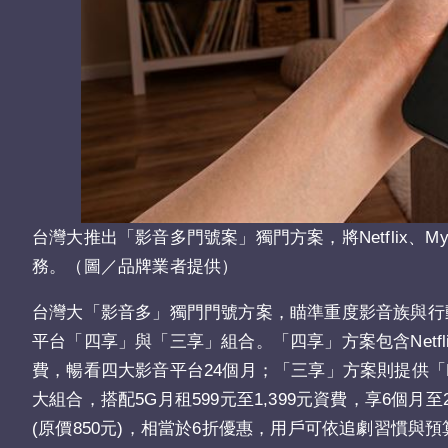
台灣大推出「影音多門號案」獨門方案，將Netflix、MyVi
務。（圖／品牌業者提供）
台灣大「影音多」獨門門號方案，瞄準重度影音族與行動追劇
平台「四享」與「三享」組合。「四享」方案包含Netflix、My
費，暢看四大影音平台24個月；「三享」方案則提供「Netflix、M
大組合，搭配5G月租599元至1,399元資費，享6個月至
(原價850元)，相當於6折優惠，用戶可依追劇習慣與