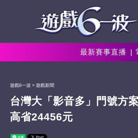
最新賽事直播
遊戲6一波
遊戲新聞
台灣大「影音多」門號方案
高省24456元