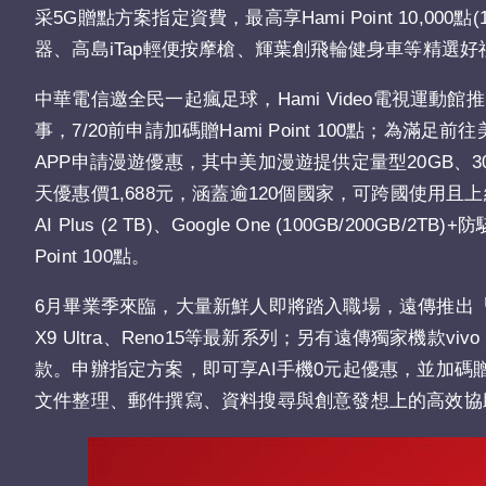
采5G贈點方案指定資費，最高享Hami Point 10,000點(
器、高島iTap輕便按摩槍、輝葉創飛輪健身車等精選好禮，還可抽Nint
中華電信邀全民一起瘋足球，Hami Video電視運動館
事，7/20前申請加碼贈Hami Point 100點；
APP申請漫遊優惠，其中美加漫遊提供定量型20GB、3
天優惠價1,688元，涵蓋逾120個國家，可跨國使用且上網用
AI Plus (2 TB)、Google One (100GB/2
Point 100點。
6月畢業季來臨，大量新鮮人即將踏入職場，遠傳推出「挺新鮮人
X9 Ultra、Reno15等最新系列；另有遠傳獨家機款vivo X
款。申辦指定方案，即可享AI手機0元起優惠，並加碼贈送每月
文件整理、郵件撰寫、資料搜尋與創意發想上的高效協