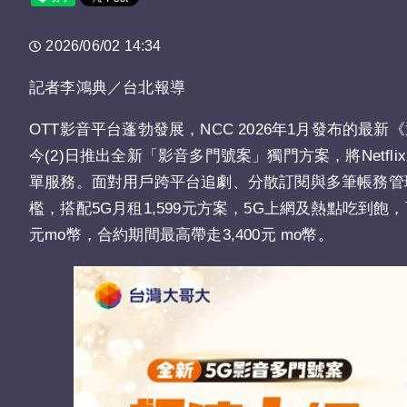
2026/06/02 14:34
記者李鴻典／台北報導
OTT影音平台蓬勃發展，NCC 2026年1月發布的
今(2)日推出全新「影音多門號案」獨門方案，將Netflix、M
單服務。面對用戶跨平台追劇、分散訂閱與多筆帳務管
檻，搭配5G月租1,599元方案，5G上網及熱點吃到飽，
元mo幣，合約期間最高帶走3,400元 mo幣。