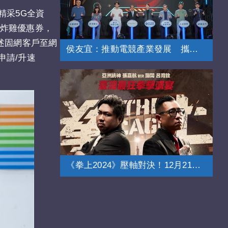
精采5G全資
的炸雞優惠券，
述固網客戶至網
侯友宜：推動電競產業發展 攜手總會育才
申請/升速
《拳上2024》壓軸對決！12月21日登場