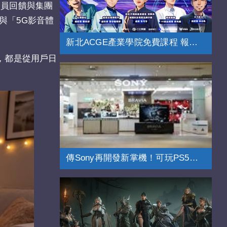
會員回饋與集團
與「5G影音體
新北ACGE產業學院免費課程 報名開跑
，都是從用戶日
傳Sony再開發新掌機！可玩PS5挑戰Switch