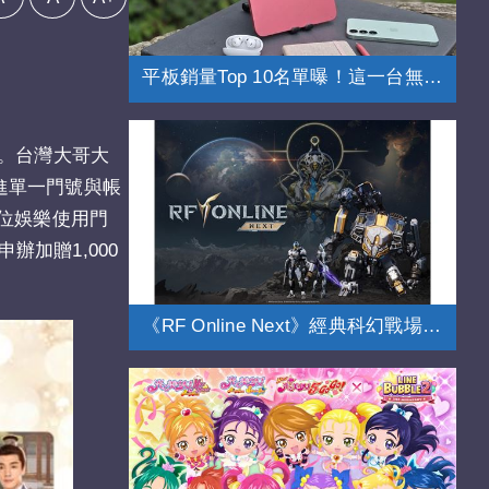
平板銷量Top 10名單曝！這一台無懸念奪冠
台。台灣大哥大
整合進單一門號與帳
位娛樂使用門
辦加贈1,000
《RF Online Next》經典科幻戰場全面進化