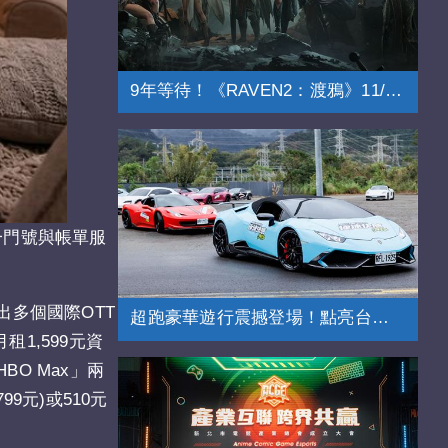
9年等待！《RAVEN2：渡鴉》11/20上市
進單一門號與帳單服
出多個國際OTT
超跑豪華遊行震撼登場！點亮台北街頭
租1,599元資
HBO Max」兩
9元)或510元