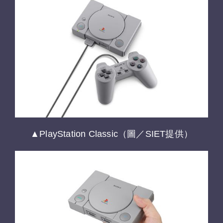
▲PlayStation Classic（圖／SIET提供）