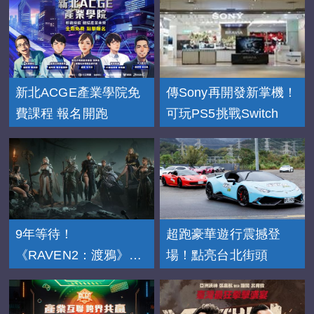
新北ACGE產業學院免
傳Sony再開發新掌機！
費課程 報名開跑
可玩PS5挑戰Switch
9年等待！
超跑豪華遊行震撼登
《RAVEN2：渡鴉》
場！點亮台北街頭
11/20上市