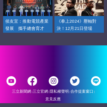
侯友宜：推動電競產業
《拳上2024》壓軸對
發展 攜手總會育才
決！12月21日登場
三立新聞網
三立官網
隱私權聲明
合作提案窗口
意見反應