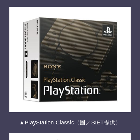
▲PlayStation Classic（圖／SIET提供）