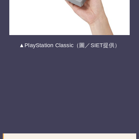
▲PlayStation Classic（圖／SIET提供）