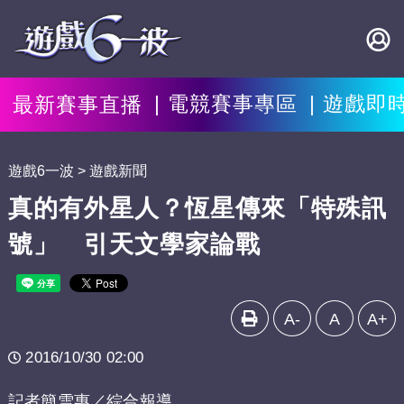
最新賽事直播
電競賽事專區
遊戲即
遊戲6一波
遊戲新聞
真的有外星人？恆星傳來「特殊訊
號」 引天文學家論戰
A-
A
A+
2016/10/30 02:00
記者簡雪惠／綜合報導