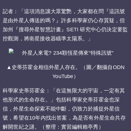
記者：「這項消息讓大眾驚艷，大家都在問『這訊號
是由外星人傳送的嗎？』許多科學家仍心存質疑，但
加州『搜尋外星智慧計畫』SETI 研究中心仍決定要監
控觀測，將衛星接收器瞄準太陽系。」
▲史蒂芬霍金相信外星人存在。（圖／翻攝自ODN
YouTube）
科學家史蒂芬霍金：「在這無限大的宇宙，一定有其
他形式的生命存在。」包括科學家史蒂芬霍金也深
信，外星生命探索不能中斷，仍致力於捕捉外星信
號，希望在10年內找出答案，為是否有外星生命共存
解開世紀之謎。（整理：實習編輯賴亭秀）