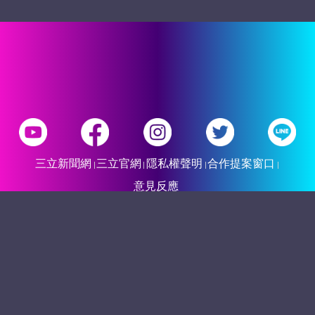
三立新聞網
三立官網
隱私權聲明
合作提案窗口
意見反應
©2026 Sanlih E-Television All Rights Reserved 版權
所有 盜用必究 台北市內湖區舊宗路一段159號 02-
8792-8888