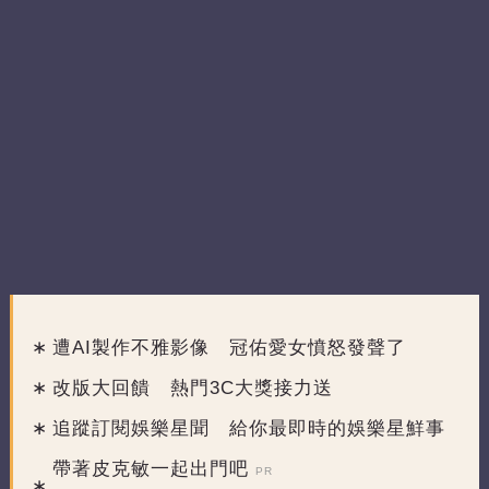
遭AI製作不雅影像 冠佑愛女憤怒發聲了
改版大回饋 熱門3C大獎接力送
追蹤訂閱娛樂星聞 給你最即時的娛樂星鮮事
帶著皮克敏一起出門吧
PR