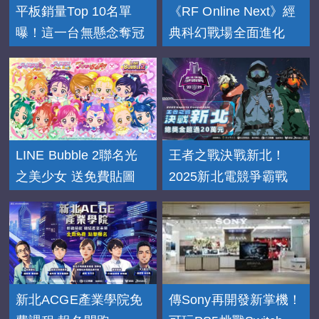
平板銷量Top 10名單
《RF Online Next》經
曝！這一台無懸念奪冠
典科幻戰場全面進化
LINE Bubble 2聯名光
王者之戰決戰新北！
之美少女 送免費貼圖
2025新北電競爭霸戰
新北ACGE產業學院免
傳Sony再開發新掌機！