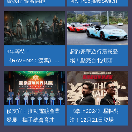
費課程 報名開跑
可玩PS5挑戰Switch
9年等待！
超跑豪華遊行震撼登
《RAVEN2：渡鴉》
場！點亮台北街頭
11/20上市
侯友宜：推動電競產業
《拳上2024》壓軸對
發展 攜手總會育才
決！12月21日登場