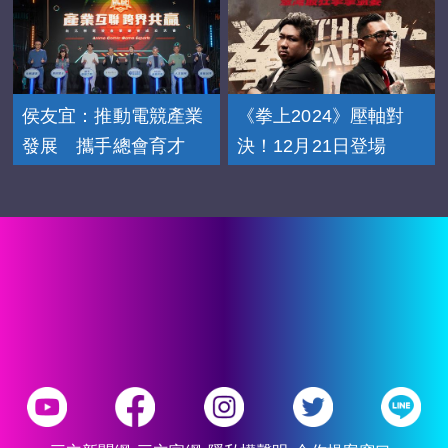
侯友宜：推動電競產業
《拳上2024》壓軸對
發展 攜手總會育才
決！12月21日登場