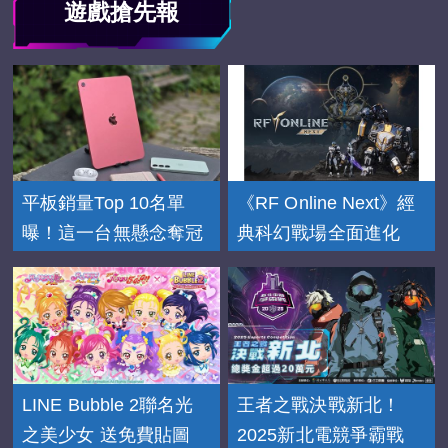
遊戲搶先報
平板銷量Top 10名單
《RF Online Next》經
曝！這一台無懸念奪冠
典科幻戰場全面進化
LINE Bubble 2聯名光
王者之戰決戰新北！
之美少女 送免費貼圖
2025新北電競爭霸戰