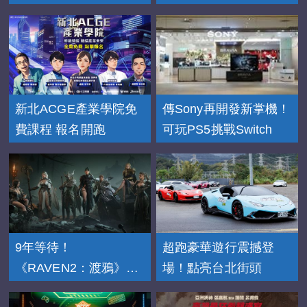
新北ACGE產業學院免
傳Sony再開發新掌機！
費課程 報名開跑
可玩PS5挑戰Switch
9年等待！
超跑豪華遊行震撼登
《RAVEN2：渡鴉》
場！點亮台北街頭
11/20上市