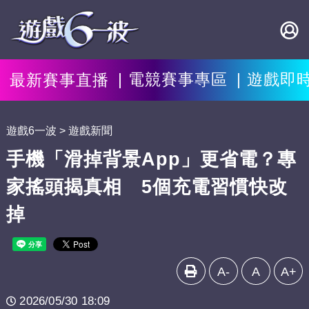
最新賽事直播
電競賽事專區
遊戲即
遊戲6一波
遊戲新聞
手機「滑掉背景App」更省電？專
家搖頭揭真相 5個充電習慣快改
掉
A-
A
A+
2026/05/30 18:09