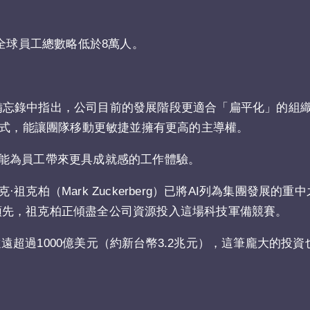
全球員工總數略低於8萬人。
在該份內部備忘錄中指出，公司目前的發展階段更適合「扁平化」的
的營運模式，能讓團隊移動更敏捷並擁有更高的主導權。
能為員工帶來更具成就感的工作體驗。
柏（Mark Zuckerberg）已將AI列為集團發展的重
爭中保持領先，祖克柏正傾盡全公司資源投入這場科技軍備競賽。
已遠遠超過1000億美元（約新台幣3.2兆元），這筆龐大的投