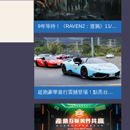
9年等待！《RAVEN2：渡鴉》11/20上市
超跑豪華遊行震撼登場！點亮台北街頭