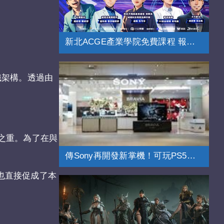
新北ACGE產業學院免費課程 報名開跑
組織架構。透過由
中之重。為了在與
傳Sony再開發新掌機！可玩PS5挑戰Switch
資也直接促成了本