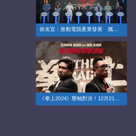
侯友宜：推動電競產業發展 攜手總會育才
《拳上2024》壓軸對決！12月21日登場