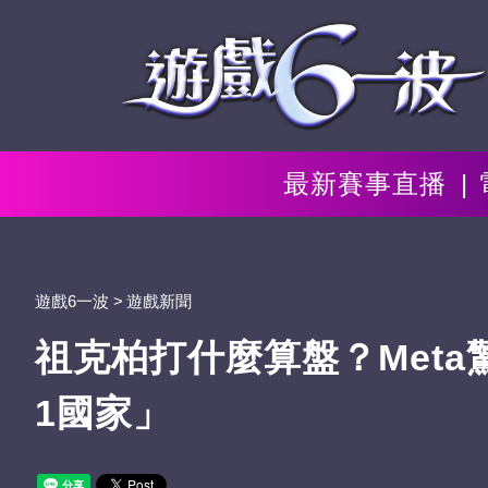
最新賽事直播
遊戲6一波
遊戲新聞
祖克柏打什麼算盤？Meta
1國家」