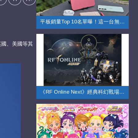
平板銷量Top 10名單曝！這一台無懸念奪冠
英國、美國等其
《RF Online Next》經典科幻戰場全面進化