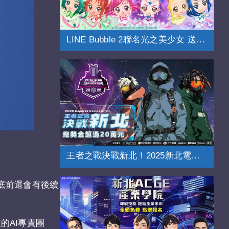
LINE Bubble 2聯名光之美少女 送免費貼圖
王者之戰決戰新北！2025新北電競爭霸戰
底前還會有後續
的AI專責團