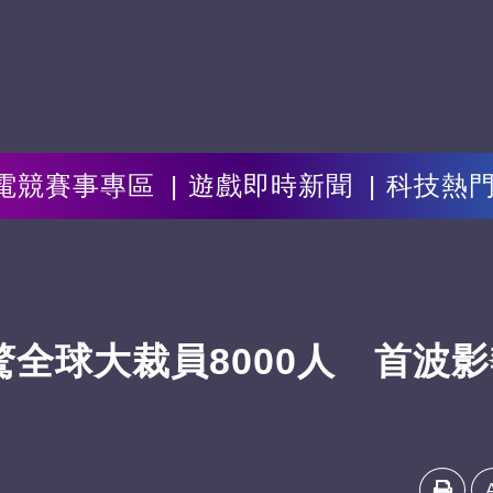
電競賽事專區
遊戲即時新聞
科技熱
驚全球大裁員8000人 首波