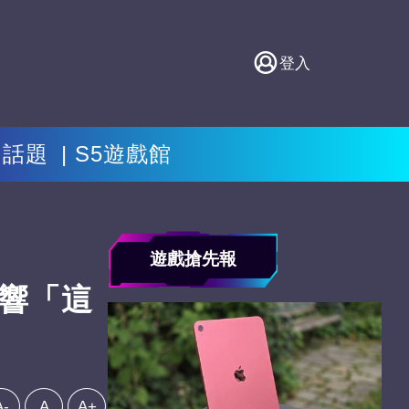
登入
門話題
S5遊戲館
遊戲搶先報
影響「這
A-
A
A+