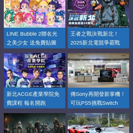
LINE Bubble 2聯名光
王者之戰決戰新北！
之美少女 送免費貼圖
2025新北電競爭霸戰
新北ACGE產業學院免
傳Sony再開發新掌機！
費課程 報名開跑
可玩PS5挑戰Switch