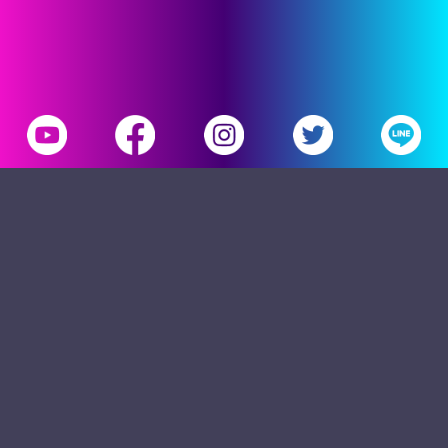
三立新聞網
三立官網
隱私權聲明
合作提案窗口
意見反應
©2026 Sanlih E-Television All Rights Reserved 版權
所有 盜用必究 台北市內湖區舊宗路一段159號 02-
8792-8888