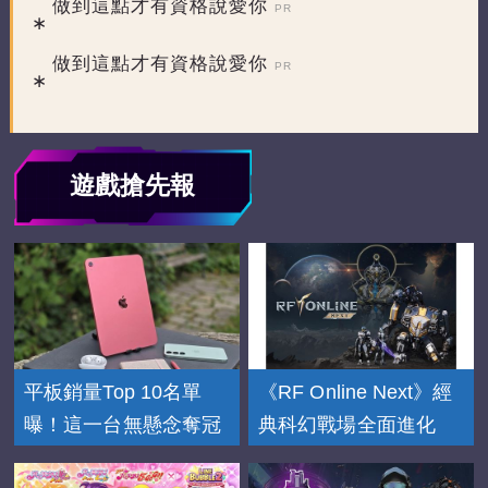
做到這點才有資格說愛你
PR
做到這點才有資格說愛你
PR
遊戲搶先報
平板銷量Top 10名單
《RF Online Next》經
曝！這一台無懸念奪冠
典科幻戰場全面進化