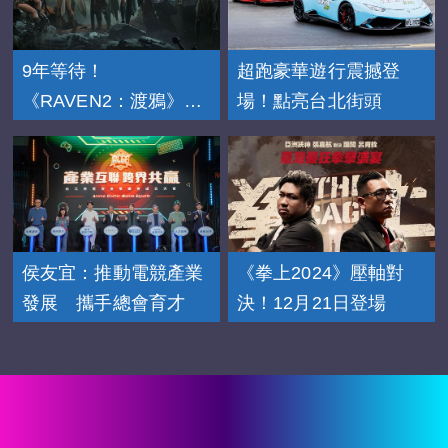
9年等待！
超跑豪華遊行震撼登
《RAVEN2：渡鴉》
場！點亮台北街頭
11/20上市
侯友宜：推動電競產業
《拳上2024》壓軸對
發展 攜手總會育才
決！12月21日登場