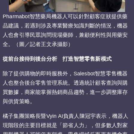
Pharmabot智慧藥局機器人可以針對顧客症狀提供藥
品建議，若遇到涉及專業醫療知識判斷的情況，機器
人也會引導民眾詢問現場藥師，兼顧便利性與用藥安
全。（圖／記者王文承攝影）
從前台接待到後台分析 打造智慧零售新模式
除了提供購物的即時服務外，Salesbot智慧零售機器
人也整合後台零售管理系統。透過統計顧客查詢與購
買數據，商家能掌握熱銷商品趨勢，進一步調整庫存
與供貨策略。
橘子集團策略長暨Vyin AI負責人陳冠宇表示，機器人
現階段的主要目標就是「節省人力」，但多數人對家