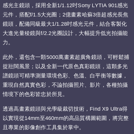
感光主鏡頭，採用全新1/1.12吋Sony LYTIA 901感光
元件，搭配f/1.5大光圈；2億畫素哈蘇3倍超感光長焦
鏡頭，配備同級最大1/1.28吋感光元件，結合客製化
大進光量稜鏡與f/2.2光圈設計，大幅提升低光拍攝能
力。
此外，還包含一顆5000萬畫素超廣角鏡頭，可輕鬆捕
捉壯闊風景；以及全新一代原色真彩鏡頭，這顆多光
譜鏡頭可精準測量環境色彩、色溫、白平衡等數據，
重現自然真實色彩，不論拍攝照片、影片，各種拍攝
情境下的色彩皆忠於所見。
透過高畫素鏡頭與光學級裁切技術，Find X9 Ultra得
以實現從14mm至460mm的高品質構圖範圍，將完整
且專業的影像創作工具集於掌中。