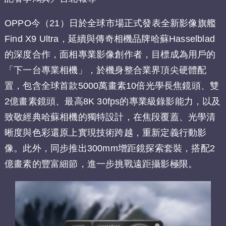
OPPO今（21）日於全球市場正式發表全新影像旗艦
Find X9 Ultra，延續與傳奇相機品牌哈蘇Hasselblad
的深度合作，面相專業影像創作者，目標成為用戶的
「下一台專業相機」，於機身整合業界頂尖硬體配
置，包含全球首款5000萬畫素10倍光學長焦鏡頭、雙
2億畫素鏡頭、最高8K 30fps的專業級錄影能力，以及
致敬經典哈蘇相機的獨特設計，在焦段覆蓋、光學清
晰度與色彩還原上實現技術跨越，重新定義行動影
像。此外，同步推出300mm增距鏡探索套裝，搭配2
億畫素的豐富細節，進一步挑戰遠距攝影極限。