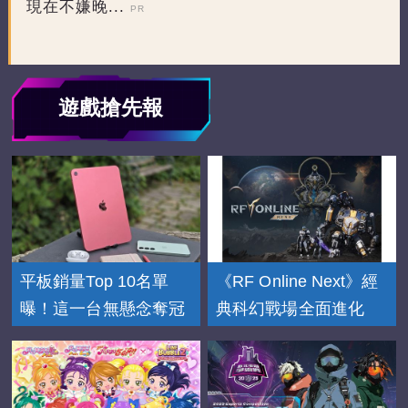
現在不嫌晚...
PR
遊戲搶先報
平板銷量Top 10名單
《RF Online Next》經
曝！這一台無懸念奪冠
典科幻戰場全面進化