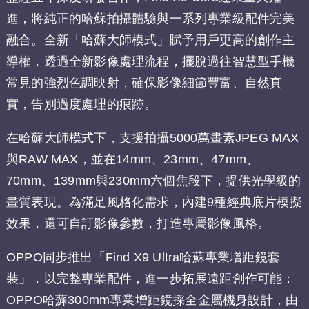
進，將純正的哈蘇拍攝體驗與一系列專業級配件完美
融合。全新「哈蘇大師模式」賦予用戶更高的創作主
導權，透過全新影像處理流程，擺脫過往智慧型手機
常見的強烈色調映射，確保影像細節豐富、自然真
實，告別過度處理的痕跡。
在哈蘇大師模式下，支援拍攝5000萬畫素JPEG MAX
與RAW MAX，並在14mm、23mm、47mm、
70mm、139mm與230mm六個焦段下，提供光學級的
畫質表現。為滿足風格化需求，內建9種經典底片模擬
效果，還可自訂影像參數，打造專屬影像風格。
OPPO同步推出「Find X9 Ultra哈蘇專業增距鏡套
裝」，以完整專業配件，進一步拓展遠距創作可能；
OPPO哈蘇300mm專業增距鏡採全金屬機身設計，由