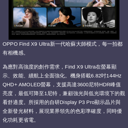
OPPO Find X9 Ultra新一代哈蘇大師模式，每一拍都
有相機感。
為應對高強度的創作需求，Find X9 Ultra在螢幕顯
示、效能、續航上全面強化。機身搭載6.82吋144Hz
QHD+ AMOLED螢幕，支援高達3600尼特HDR峰值
亮度，最低可降至1尼特，兼顧強光與低光環境下的觀
看舒適度。所採用的自研Display P3 Pro顯示晶片與
全新發光材料，展現業界領先的色彩準確度，同時優
化功耗更省電。