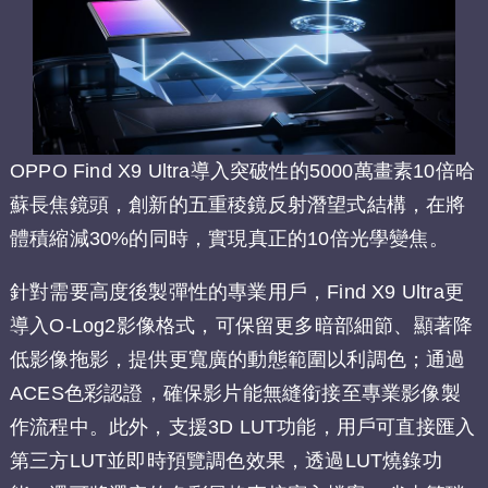
OPPO Find X9 Ultra導入突破性的5000萬畫素10倍哈
蘇長焦鏡頭，創新的五重稜鏡反射潛望式結構，在將
體積縮減30%的同時，實現真正的10倍光學變焦。
針對需要高度後製彈性的專業用戶，Find X9 Ultra更
導入O-Log2影像格式，可保留更多暗部細節、顯著降
低影像拖影，提供更寬廣的動態範圍以利調色；通過
ACES色彩認證，確保影片能無縫銜接至專業影像製
作流程中。此外，支援3D LUT功能，用戶可直接匯入
第三方LUT並即時預覽調色效果，透過LUT燒錄功