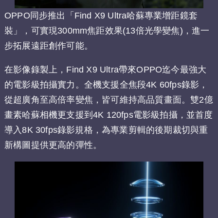
OPPO同步推出「Find X9 Ultra哈蘇專業增距鏡套
裝」，可實現300mm焦距效果(13倍光學變焦)，進一
步拓展遠距創作可能。
在影像錄製上，Find X9 Ultra帶來OPPO迄今最強大
的電影級拍攝實力。全機支援全焦段4K 60fps錄影，
從超廣角至高倍率變焦，皆可維持高品質畫面。雙2億
畫素哈蘇相機更支援到4K 120fps電影級拍攝，並首度
導入8K 30fps錄影規格，為專業剪輯的後期裁切與重
新構圖提供更高的彈性。