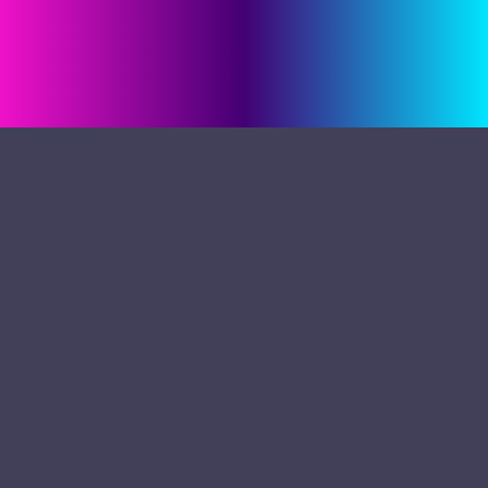
三立新聞網
三立官網
隱私權聲明
合作提案窗口
意見反應
©2026 Sanlih E-Television All Rights Reserved 版權
所有 盜用必究 台北市內湖區舊宗路一段159號 02-
8792-8888