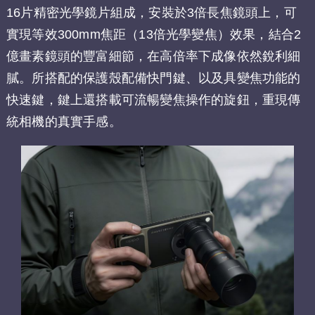
16片精密光學鏡片組成，安裝於3倍長焦鏡頭上，可
實現等效300mm焦距（13倍光學變焦）效果，結合2
億畫素鏡頭的豐富細節，在高倍率下成像依然銳利細
膩。所搭配的保護殼配備快門鍵、以及具變焦功能的
快速鍵，鍵上還搭載可流暢變焦操作的旋鈕，重現傳
統相機的真實手感。