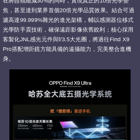
在將體積縮減30%的同時，實現真正的10倍光學變
焦，甚至達到業界首個20倍光學品質效果。結合可過
濾高達99.999%雜光的進光架構，輔以感測器位移式
光學防手震技術，確保遠距影像依舊銳利；核心採用
客製化JNL感光元件與f/3.5大光圈，將過往Find X9
Pro搭配增距鏡方能具備的遠攝能力，完美整合進機
身。