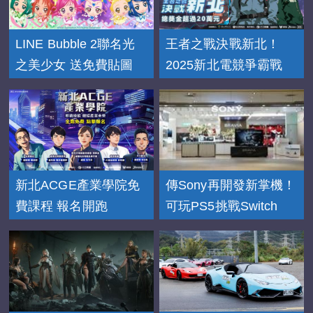
LINE Bubble 2聯名光
王者之戰決戰新北！
之美少女 送免費貼圖
2025新北電競爭霸戰
新北ACGE產業學院免
傳Sony再開發新掌機！
費課程 報名開跑
可玩PS5挑戰Switch