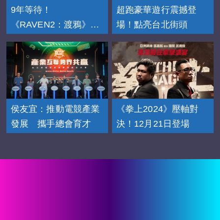
9年等待！
超跑豪華遊行震撼登
《RAVEN2：渡鴉》
場！點亮台北街頭
11/20上市
侯友宜：推動電競產業
《拳上2024》壓軸對
發展 攜手總會育才
決！12月21日登場