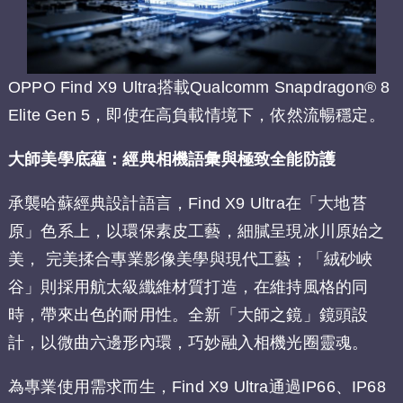
OPPO Find X9 Ultra搭載Qualcomm Snapdragon® 8
Elite Gen 5，即使在高負載情境下，依然流暢穩定。
大師美學底蘊：經典相機語彙與極致全能防護
承襲哈蘇經典設計語言，Find X9 Ultra在「大地苔
原」色系上，以環保素皮工藝，細膩呈現冰川原始之
美， 完美揉合專業影像美學與現代工藝；「絨砂峽
谷」則採用航太級纖維材質打造，在維持風格的同
時，帶來出色的耐用性。全新「大師之鏡」鏡頭設
計，以微曲六邊形內環，巧妙融入相機光圈靈魂。
為專業使用需求而生，Find X9 Ultra通過IP66、IP68