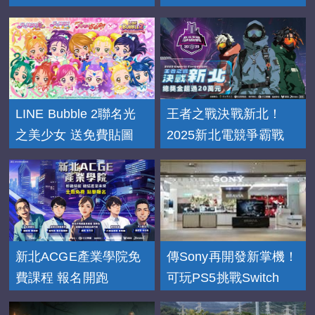
LINE Bubble 2聯名光
王者之戰決戰新北！
之美少女 送免費貼圖
2025新北電競爭霸戰
新北ACGE產業學院免
傳Sony再開發新掌機！
費課程 報名開跑
可玩PS5挑戰Switch