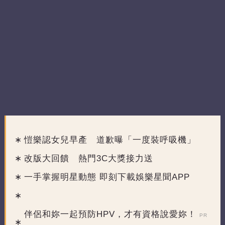
愷樂認女兒早產 道歉曝「一度裝呼吸機」
改版大回饋 熱門3C大獎接力送
一手掌握明星動態 即刻下載娛樂星聞APP
伴侶和妳一起預防HPV，才有資格說愛妳！
PR