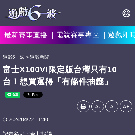
最新賽事直播
電競賽事專區
遊戲即
遊戲6一波
遊戲新聞
富士X100VI限定版台灣只有10
台！想買還得「有條件抽籤」
A-
A
A+
2024/04/22 11:40
記者谷庭／台北報導