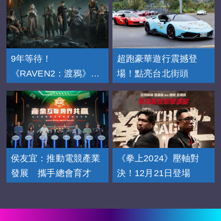
9年等待！
超跑豪華遊行震撼登
《RAVEN2：渡鴉》
場！點亮台北街頭
11/20上市
侯友宜：推動電競產業
《拳上2024》壓軸對
發展 攜手總會育才
決！12月21日登場