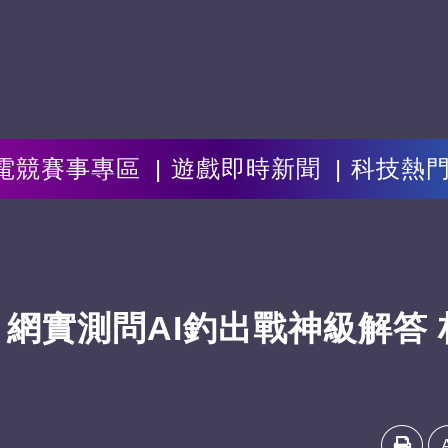
電競賽事專區
遊戲即時新聞
科技熱
！網實測問AI釣出戰神級解答