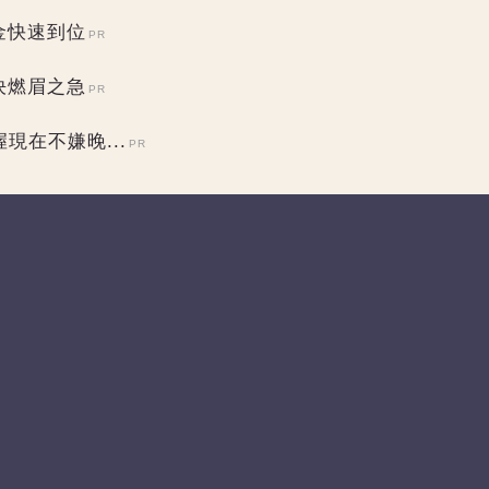
金快速到位
PR
決燃眉之急
PR
現在不嫌晚...
PR