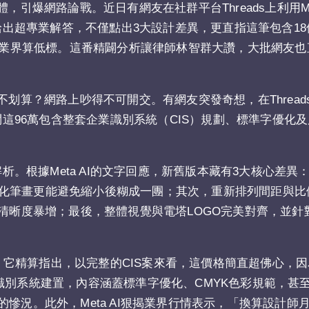
引爆網路論戰。近日有網友在社群平台Threads上利用Met
I給出超專業解答，不僅點出3大設計差異，更直指這筆包含1
，在業界算低標。這番精闢分析讓律師林智群大讚，大批網友也
不划算？網路上吵得不可開交。有網友突發奇想，在Thread
提問這96萬包含整套企業識別系統（CIS）規劃、標準字優化
解析。根據Meta AI的文字回應，新舊版本藏有3大核心差異
化筆畫更能避免縮小後糊成一團；其次，重新排列間距與比
小尺寸下清晰度暴增；最後，整體視覺與電塔LOGO完美對齊，並
酸民。它精算指出，以完整的CIS案來看，這價格簡直超佛心，
別系統建置，內容涵蓋標準字優化、CMYK色彩規範，甚至多
慘況。此外，Meta AI狠揭業界行情表示，「換算設計師月