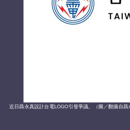
近日聶永真設計台電LOGO引發爭議。（圖／翻攝自聶