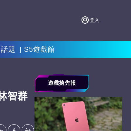
登入
門話題
S5遊戲館
遊戲搶先報
 林智群
A-
A
A+