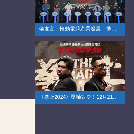
侯友宜：推動電競產業發展 攜手總會育才
《拳上2024》壓軸對決！12月21日登場