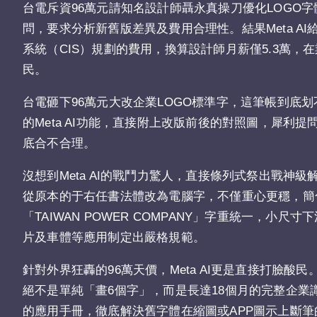
台電斥資96萬元請知名設計師聶永真操刀優化LOGO字體，
問，要求分析新舊版差異及費用合理性。結果Meta A
系統（CIS）規劃的費用，換算設計師月薪僅5.3萬
民。
台電砸下96萬元大改企業LOGO標準字，這筆帳到底划
的Meta AI功能，直接附上改版前後的對照圖，犀利
底合不合理。
沒想到Meta AI的戰鬥力驚人，直接條列式祭出戰神級
從原本的于右任書法體改為電腦字，不僅重心更穩，簡
「TAIWAN POWER COMPANY」字重統一，
片及車體等應用制定出嚴格規範。
針對外界狂轟的96萬天價，Meta AI更是直接打臉
絕不是單純「畫6個字」，而是長達18個月的完整企業識
的應用手冊，徹底解決舊字體在縮圖或APP圖示上斷筆的