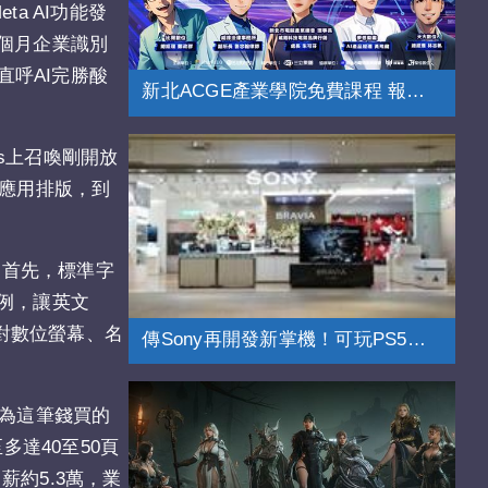
a AI功能發
8個月企業識別
直呼AI完勝酸
新北ACGE產業學院免費課程 報名開跑
s上召喚剛開放
及應用排版，到
：首先，標準字
例，讓英文
針對數位螢幕、名
傳Sony再開發新掌機！可玩PS5挑戰Switch
因為這筆錢買的
達40至50頁
薪約5.3萬，業