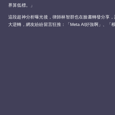
界算低標。」
這段超神分析曝光後，律師林智群也在臉書轉發分享，
大逆轉，網友紛紛留言狂推：「Meta AI好強啊」、