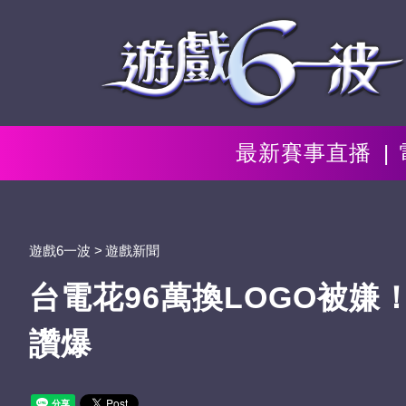
最新賽事直播
遊戲6一波
遊戲新聞
台電花96萬換LOGO被嫌
讚爆